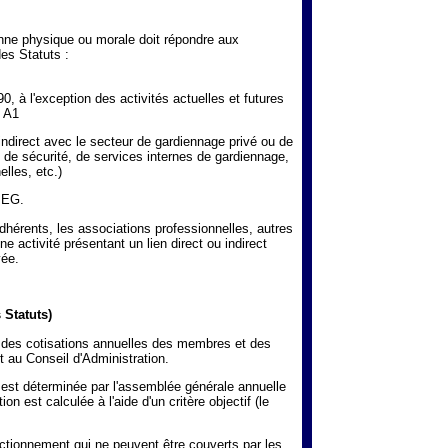
ne physique ou morale doit répondre aux
des Statuts :
90, à l'exception des activités actuelles et futures
t A1
 indirect avec le secteur de gardiennage privé ou de
s de sécurité, de services internes de gardiennage,
elles, etc.)
APEG.
rents, les associations professionnelles, autres
 activité présentant un lien direct ou indirect
vée.
 Statuts)
es cotisations annuelles des membres et des
t au Conseil d'Administration.
est déterminée par l'assemblée générale annuelle
on est calculée à l'aide d'un critère objectif (le
onctionnement qui ne peuvent être couverts par les