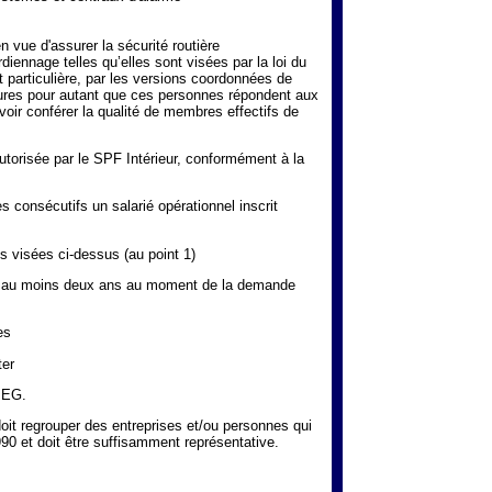
vue d'assurer la sécurité routière
diennage telles qu’elles sont visées par la loi du
t particulière, par les versions coordonnées de
ieures pour autant que ces personnes répondent aux
 voir conférer la qualité de membres effectifs de
torisée par le SPF Intérieur, conformément à la
 consécutifs un salarié opérationnel inscrit
s visées ci-dessus (au point 1)
is au moins deux ans au moment de la demande
es
ter
APEG.
 doit regrouper des entreprises et/ou personnes qui
1990 et doit être suffisamment représentative.