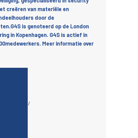
eiliging, gespecialiseerd in security
het creëren van materiële en
ndeelhouders door de
rkten.G4S is genoteerd op de London
ng in Kopenhagen. G4S is actief in
000medewerkers. Meer informatie over
nbijg4s.be/
/
.be/