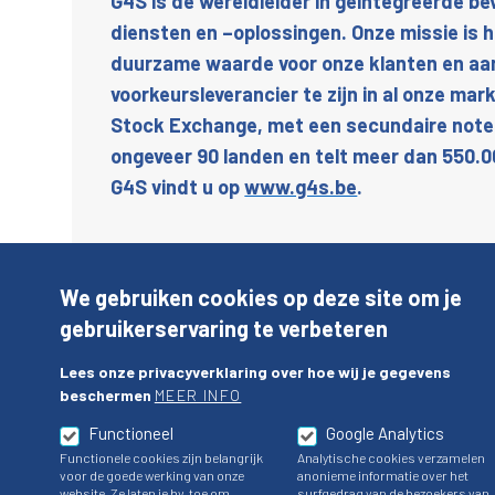
G4S is de wereldleider in geïntegreerde bev
diensten en –oplossingen. Onze missie is 
duurzame waarde voor onze klanten en aa
voorkeursleverancier te zijn in al onze ma
Stock Exchange, met een secundaire noteri
ongeveer 90 landen en telt meer dan 550.
G4S vindt u op
www.g4s.be
.
Aanbod
We gebruiken cookies op deze site om je
Vacatures
gebruikerservaring te verbeteren
Vacatures :
https://werke
Lees onze privacyverklaring over hoe wij je gegevens
beschermen
MEER INFO
https://travaillerchezg4s
Functioneel
Google Analytics
Functionele cookies zijn belangrijk
Analytische cookies verzamelen
voor de goede werking van onze
anonieme informatie over het
website. Ze laten je bv. toe om
surfgedrag van de bezoekers van