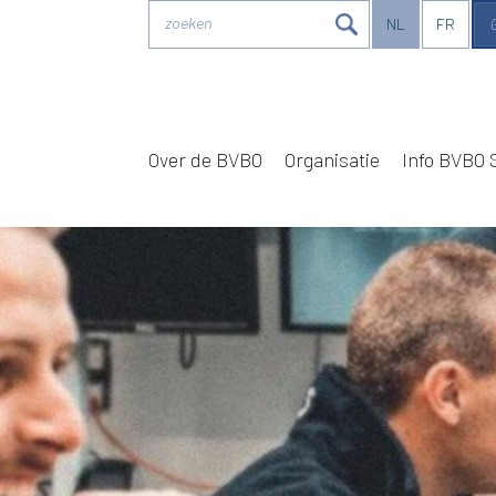
zoeken
NL
FR
Over de BVBO
Organisatie
Info BVBO 