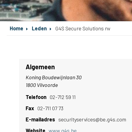
Home
Leden
G4S Secure Solutions nv
Algemeen
Koning Boudewijnlaan 30
1800 Vilvoorde
Telefoon
02-712 59 11
Fax
02-711 07 73
E-mailadres
securityservices@be.g4s.com
Website
www.g4s.be