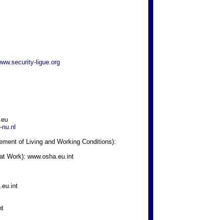
ww.security-ligue.org
.eu
-nu.nl
ent of Living and Working Conditions):
at Work): www.osha.eu.int
.eu.int
nt