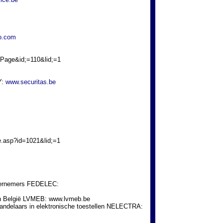
o.com
=Page&id;=110&lid;=1
Y:
www.securitas.be
asp?id=1021&lid;=1
ndernemers FEDELEC:
s in België LVMEB: www.lvmeb.be
 handelaars in elektronische toestellen NELECTRA: