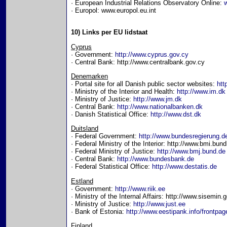
· European Industrial Relations Observatory Online:
w
· Europol: www.europol.eu.int
10) Links per EU lidstaat
Cyprus
· Government:
http://www.cyprus.gov.cy
· Central Bank: http://www.centralbank.gov.cy
Denemarken
· Portal site for all Danish public sector websites:
htt
· Ministry of the Interior and Health:
http://www.im.dk
· Ministry of Justice:
http://www.jm.dk
· Central Bank:
http://www.nationalbanken.dk
· Danish Statistical Office:
http://www.dst.dk
Duitsland
· Federal Government:
http://www.bundesregierung.d
· Federal Ministry of the Interior: http://www.bmi.bun
· Federal Ministry of Justice:
http://www.bmj.bund.de
· Central Bank:
http://www.bundesbank.de
· Federal Statistical Office:
http://www.destatis.de
Estland
· Government:
http://www.riik.ee
· Ministry of the Internal Affairs: http://www.sisemin
· Ministry of Justice:
http://www.just.ee
· Bank of Estonia:
http://www.eestipank.info/frontpag
Finland