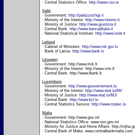
· Central Statistics Office:
http://www.cso.ie
Italië
· Government:
http://palazzochigi.it
· Ministry of the Interior:
http://www.interno.it
· Ministry of Justice:
http://www.giustizia.it
· Central Bank:
http://www.bancaditalia.it
· National Statistical Institute:
http://www.istat.it
Letland
· Cabinet of Ministers:
http://www.mk.gov.lv
· Bank of Latvia:
http://www.bank.lv
Litouwen
· Government: http://www.lrvk.lt
· Ministry of the Interior: http://www.vrm.lt
· Central Bank: http://www.lbank.lt
Luxemburg
· Government:
http://www.gouvernement.lu
· Ministry of the Interior:
http://www.etat.lu/MI/
· Ministry of Justice:
http://www.etat.lu/MJ/
· Central Bank:
http://www.bcl.lu
· Central Statistics Service:
http://www.statec.lu
Malta
· Government: http://www.gov.mt
· National Statistics Office: www.nso.gov.mt
· Ministry for Justice and Home Affairs: http://mjha.
· Central Bank of Malta: www.centralbankmalta.com