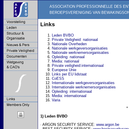
ASSOCIATION PROFESSIONNELLE DES EN
BEROEPSVERENIGING VAN BEWAKINGSO
Links
Leden BVBO
Private Veiligheid: nationaal
Nationale Overheden
Nationale werkgeversorganisaties
Nationale werknemersorganisaties
Opleiding: nationaal
Media: nationaal
Private veiligheid:internationaal
Europese Unie
Links per EU lidstaat
CoESS
Internationale werkgeversorganisaties
Internationale werknemersorganisaties
Opleiding: internationaal
Media: internationaal
Varia
*
1) Leden BVBO
· ARGON SECURITY SERVICE:
www.argon.be
· BEST SECURITY SERVICE:
www.bestsecurityserv