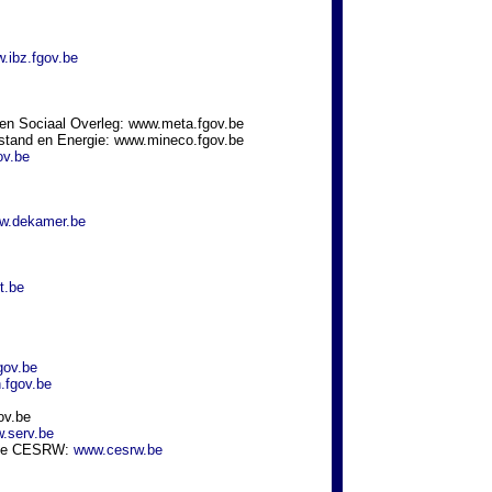
.ibz.fgov.be
 en Sociaal Overleg: www.meta.fgov.be
stand en Energie: www.mineco.fgov.be
ov.be
w.dekamer.be
t.be
gov.be
n.fgov.be
gov.be
.serv.be
onne CESRW:
www.cesrw.be