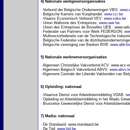
4) Nationale werkgeversorganisaties
· Verbond der Belgische Ondernemingen VBO:
www.v
· Belgische Kamers van Koophandel:
www.cci.be
· Vlaams Economisch Verbond VEV:
www.voka.be
· Union Wallonne des Entreprises:
www.uwe.be
· Union des Entreprises de Bruxelles UEB : www.ue
· Federatie van Partners voor Werk FEDERGON:
www
· Multisectorfederatie van de Technologische Indus
· Belgische Federatie van de distributieondernemin
· Belgische vereniging van Banken BVB:
www.abb-bv
5) Nationale werknemersorganisaties
· Algemeen Christelijke Vakverbond ACV: www.acv-o
· Algemeen Belgisch Vakverbond ABVV:
www.abvv.b
· Algemene Centrale der Liberale Vakbonden van Be
6) Opleiding: nationaal
· Vlaamse Dienst voor Arbeidsbemiddeling VDAB:
ww
· Opleiding en Arbeidsbemiddeling in het Waals G
· Brusselse Gewestelijke Dienst voor Arbeidsbemi
7) Media: nationaal
· De Standaard: www.standaard.be
· De Tijd:
www.tijd.be