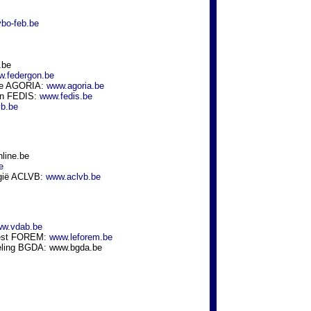
bo-feb.be
b.be
.federgon.be
trie AGORIA:
www.agoria.be
gen FEDIS:
www.fedis.be
b.be
nline.be
e
lgië ACLVB:
www.aclvb.be
w.vdab.be
ewest FOREM:
www.leforem.be
ddeling BGDA: www.bgda.be