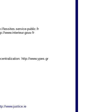
p://lessites.service-public.fr
ttp://www.interieur.gouv.fr
Decentralization: http://www.ypes.gr
ttp://www.justice.ie