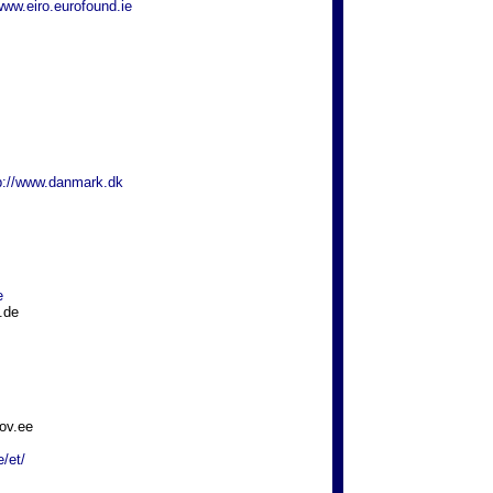
ww.eiro.eurofound.ie
p://www.danmark.dk
e
d.de
.gov.ee
e/et/