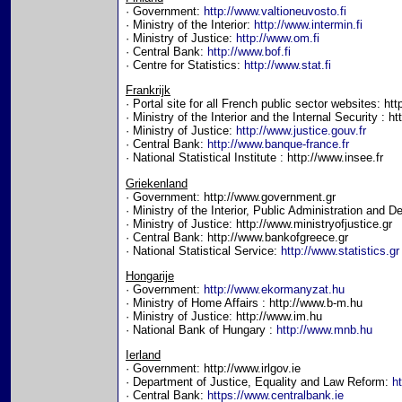
· Government:
http://www.valtioneuvosto.fi
· Ministry of the Interior:
http://www.intermin.fi
· Ministry of Justice:
http://www.om.fi
· Central Bank:
http://www.bof.fi
· Centre for Statistics:
http://www.stat.fi
Frankrijk
· Portal site for all French public sector websites: htt
· Ministry of the Interior and the Internal Security : h
· Ministry of Justice:
http://www.justice.gouv.fr
· Central Bank:
http://www.banque-france.fr
· National Statistical Institute : http://www.insee.fr
Griekenland
· Government: http://www.government.gr
· Ministry of the Interior, Public Administration and 
· Ministry of Justice: http://www.ministryofjustice.gr
· Central Bank: http://www.bankofgreece.gr
· National Statistical Service:
http://www.statistics.gr
Hongarije
· Government:
http://www.ekormanyzat.hu
· Ministry of Home Affairs : http://www.b-m.hu
· Ministry of Justice: http://www.im.hu
· National Bank of Hungary :
http://www.mnb.hu
Ierland
· Government: http://www.irlgov.ie
· Department of Justice, Equality and Law Reform:
h
· Central Bank:
https://www.centralbank.ie