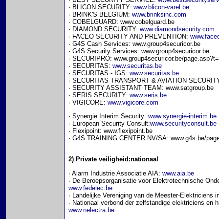
· BLICON SECURITY:
www.blicon-varel.be
· BRINK'S BELGIUM:
www.brinksinc.com
· COBELGUARD: www.cobelguard.be
· DIAMOND SECURITY:
www.diamondsecurity.com
· FACEO SECURITY AND PREVENTION:
www.face
· G4S Cash Services: www.group4securicor.be
· G4S Security Services: www.group4securicor.be
· SECURIPRO: www.group4securicor.be/page.asp?t
· SECURITAS:
www.securitas.be
· SECURITAS - IGS:
www.securitas.be
· SECURITAS TRANSPORT & AVIATION SECURIT
· SECURITY ASSISTANT TEAM: www.satgroup.be
· SERIS SECURITY:
www.seris.be
· VIGICORE:
www.vigicore.com
· Synergie Interim Security:
www.synergie-interim.be
· European Security Consult:
www.securityconsult.be
· Flexipoint: www.flexipoint.be
· G4S TRAINING CENTER NV/SA: www.g4s.be/page.
2) Private veiligheid:nationaal
· Alarm Industrie Associatie AIA:
www.aia.be
· De Beroepsorganisatie voor Elektrotechnische O
www.fedelec.be
· Landelijke Vereniging van de Meester-Elektricien
· Nationaal verbond der zelfstandige elektriciens en
www.nelectra.be