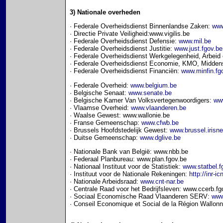
3) Nationale overheden
· Federale Overheidsdienst Binnenlandse Zaken:
www
· Directie Private Veiligheid:www.vigilis.be
· Federale Overheidsdienst Defensie:
www.mil.be
· Federale Overheidsdienst Justitie:
www.just.fgov.be
· Federale Overheidsdienst Werkgelegenheid, Arbeid
· Federale Overheidsdienst Economie, KMO, Midden
· Federale Overheidsdienst Financiën:
www.minfin.fg
· Federale Overheid:
www.belgium.be
· Belgische Senaat:
www.senate.be
· Belgische Kamer Van Volksvertegenwoordigers:
ww
· Vlaamse Overheid:
www.vlaanderen.be
· Waalse Gewest: www.wallonie.be
· Franse Gemeenschap:
www.cfwb.be
· Brussels Hoofdstedelijk Gewest:
www.brussel.irisne
· Duitse Gemeenschap:
www.dglive.be
· Nationale Bank van België: www.nbb.be
· Federaal Planbureau: www.plan.fgov.be
· Nationaal Instituut voor de Statistiek:
www.statbel.f
· Instituut voor de Nationale Rekeningen:
http://inr-ic
· Nationale Arbeidsraad:
www.cnt-nar.be
· Centrale Raad voor het Bedrijfsleven: www.ccerb.f
· Sociaal Economische Raad Vlaanderen SERV:
www
· Conseil Economique et Social de la Région Wall