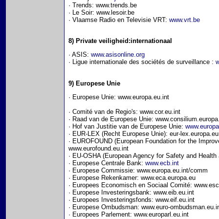
· Trends: www.trends.be
· Le Soir: www.lesoir.be
· Vlaamse Radio en Televisie VRT:
www.vrt.be
8) Private veiligheid:internationaal
· ASIS:
www.asisonline.org
· Ligue internationale des sociétés de surveillance :
w
9) Europese Unie
· Europese Unie: www.europa.eu.int
· Comité van de Regio's: www.cor.eu.int
· Raad van de Europese Unie: www.consilium.europa
· Hof van Justitie van de Europese Unie:
www.europa
· EUR-LEX (Recht Europese Unie): eur-lex.europa.eu
· EUROFOUND (European Foundation for the Improvem
www.eurofound.eu.int
· EU-OSHA (European Agency for Safety and Health 
· Europese Centrale Bank:
www.ecb.int
· Europese Commissie: www.europa.eu.int/comm
· Europese Rekenkamer: www.eca.europa.eu
· Europees Economisch en Sociaal Comité: www.esc
· Europese Investeringsbank: www.eib.eu.int
· Europees Investeringsfonds: www.eif.eu.int
· Europese Ombudsman: www.euro-ombudsman.eu.i
· Europees Parlement: www.europarl.eu.int