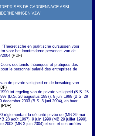
TREPRISES DE GARDIENNAGE ASBL
NDERNEMINGEN VZW
 "Theoretische en praktische cursussen voor
tor voor het loontrekkend personeel van de
6/2004
(PDF)
Cours sectoriels théoriques et pratiques des
pour le personnel salarié des entreprises de
 van de private veiligheid en de bewaking van
DF)
1990 tot regeling van de private veiligheid (B.S. 25
 1997 (B.S. 28 augustus 1997), 9 juni 1999 (B.S. 29
 19 december 2003 (B.S. 3 juni 2004), en haar
(PDF)
990 réglementant la sécurité privée de (MB 29 mai
(MB 28 août 1997), 9 juin 1999 (MB 29 juillet 1999),
re 2003 (MB 3 juin 2004) et ses et ses arrêtés