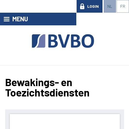
LOGIN
NL
FR
MENU
Bewakings- en
Toezichtsdiensten