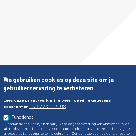
We gebruiken cookies op deze site om je
gebruikerservaring te verbeteren
Lees onze privacyverklaring over hoe wij je gegevens
beschermen
EN SAVOIR PLUS
Functioneel
Functionele cookies zijn belangrijk voor de goede werking van onze website. Ze
laten je bv. toe om tussen de verschillende onderdelen van onze site te navigeren
en bepaalde functionaliteiten te gebruiken. Zonder deze cookies werkt onze site