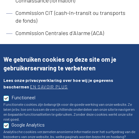
Connaissance (formation)
Commission CIT (cash-in-transit ou transports
de fonds)
Commission Centrales d'Alarme (ACA)
We gebruiken cookies op deze site om je
gebruikerservaring te verbeteren
Lees onze privacyverklaring over hoe wij je gegevens
beschermen
EN SAVOIR PLUS
Membres de l' APEG
Functioneel
Functionele cookies zijn belangrijk voor de goede werking van onze website. Ze
laten je bv. toe om tussen de verschillende onderdelen van onze site te navigeren
en bepaalde functionaliteiten te gebruiken. Zonder deze cookies werkt onze site
niet goed.
Google Analytics
Analytische cookies verzamelen anonieme informatie over het surfgedrag van de
bezoekers van onze website, bv. welke pagina’s worden bezocht en hoelang?