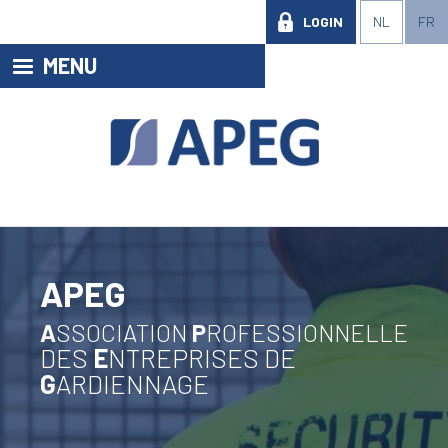
LOGIN
NL
FR
MENU
APEG
A
SSOCIATION
P
ROFESSIONNELLE
DES
E
NTREPRISES DE
G
ARDIENNAGE