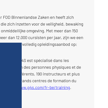
or FOD Binnenlandse Zaken en heeft zich
die zich inzetten voor de veiligheid, bewaking
 onmiddellijke omgeving. Met meer dan 150
eer dan 12.000 cursisten per jaar, zijn we een
. Ontdek ons volledig opleidingsaanbod op:
pétence de G4S est spécialisé dans les
 la protection des personnes physiques et de
0 cours différents, 190 instructeurs et plus
n des plus grands centres de formation du
t:
https://www.g4s.com/fr-be/training
.