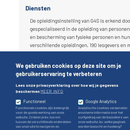
Diensten
De opleidingsinstelling van G4S is erkend do
gespecialiseerd in de opleiding van personen 
en bescherming van fysieke personen en hun
verschillende opleidingen, 190 lesgevers en m
van de grootste trainingscentra van het land
https://www.g4s.com/nl-be/training
.
We gebruiken cookies op deze site om je
Agréé par le SPF Intérieur, le centre de com
gebruikerservaring te verbeteren
formations sur la sécurité, le gardiennage et
Lees onze privacyverklaring over hoe wij je gegevens
leur environnement immédiat. Avec plus de 15
beschermen
MEER INFO
de 12.000 étudiants par an, nous sommes l'u
Functioneel
Google Analytics
pays. Découvrez vite notre catalogue comple
Functionele cookies zijn belangrijk
Analytische cookies verzamelen
voor de goede werking van onze
anonieme informatie over het
website. Ze laten je bv. toe om
surfgedrag van de bezoekers van
tussen de verschillende onderdelen
onze website, bv. welke pagina’s
van onze site te navigeren en
worden bezocht en hoelang?