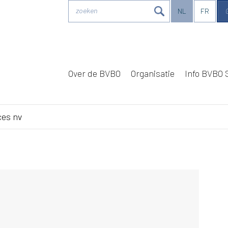
zoeken
NL
FR
Over de BVBO
Organisatie
Info BVBO 
ces nv