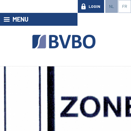
LOGIN
NL
FR
MENU